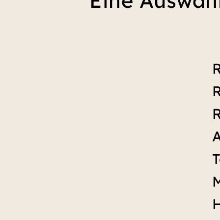
Eine Auswah
R
R
R
A
M
H