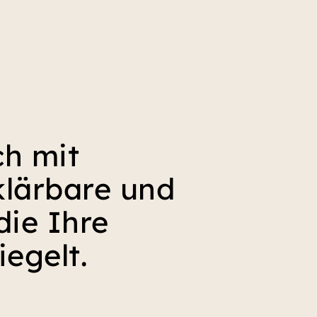
ch mit
klärbare und
die Ihre
egelt.