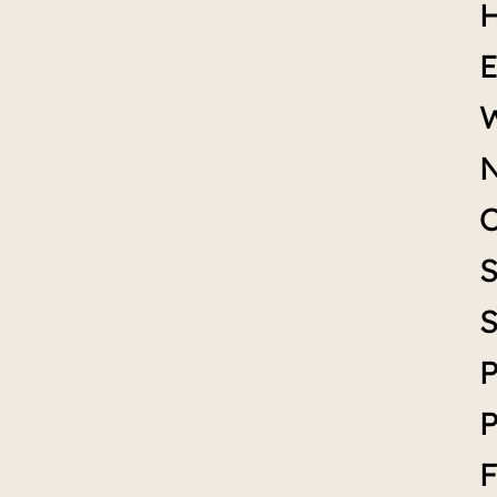
H
E
W
N
S
S
P
P
F