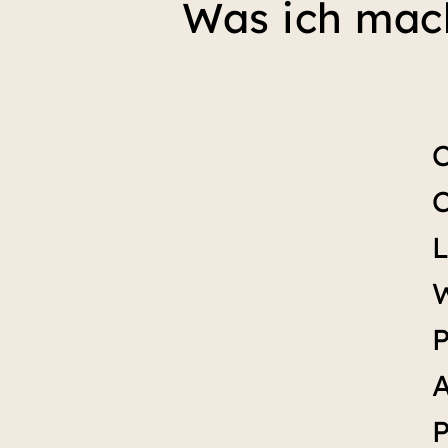
Was ich mac
C
C
P
A
P