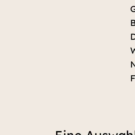
G
B
D
W
F