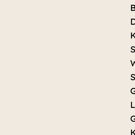
B
D
K
S
W
S
G
L
G