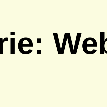
rie:
We